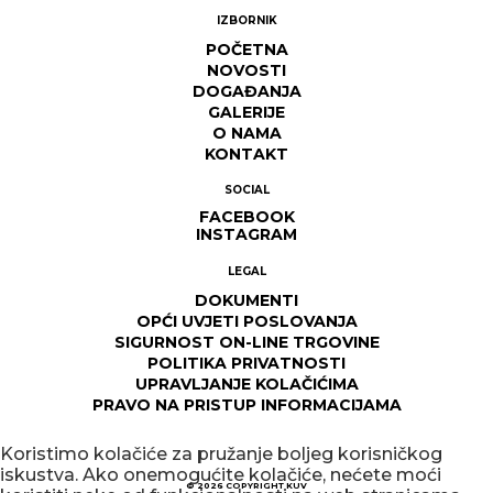
IZBORNIK
POČETNA
NOVOSTI
DOGAĐANJA
GALERIJE
O NAMA
KONTAKT
SOCIAL
FACEBOOK
INSTAGRAM
LEGAL
DOKUMENTI
OPĆI UVJETI POSLOVANJA
SIGURNOST ON-LINE TRGOVINE
POLITIKA PRIVATNOSTI
UPRAVLJANJE KOLAČIĆIMA
PRAVO NA PRISTUP INFORMACIJAMA
Koristimo kolačiće za pružanje boljeg korisničkog
iskustva. Ako onemogućite kolačiće, nećete moći
© 2026
COPYRIGHT KUV