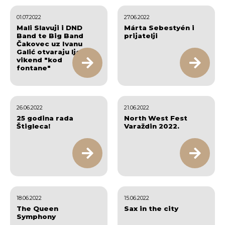
01.07.2022
27.06.2022
Mali Slavuji i DND
Márta Sebestyén i
Band te Big Band
prijatelji
Čakovec uz Ivanu
Galić otvaraju ljetni
vikend "kod
fontane"
26.06.2022
21.06.2022
25 godina rada
North West Fest
Štigleca!
Varaždin 2022.
18.06.2022
15.06.2022
The Queen
Sax in the city
Symphony