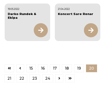
19.05.2022
21.04.2022
Darko Rundek &
Koncert Sare Renar
Ekipa
15
16
17
18
19
20
21
22
23
24