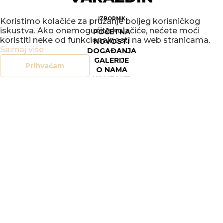
IZBORNIK
Koristimo kolačiće za pružanje boljeg korisničkog
iskustva. Ako onemogućite kolačiće, nećete moći
POČETNA
koristiti neke od funkcionalnosti na web stranicama.
NOVOSTI
Saznaj više
DOGAĐANJA
GALERIJE
Prihvaćam
O NAMA
KONTAKT
SOCIAL
FACEBOOK
INSTAGRAM
LEGAL
DOKUMENTI
OPĆI UVJETI POSLOVANJA
SIGURNOST ON-LINE TRGOVINE
POLITIKA PRIVATNOSTI
UPRAVLJANJE KOLAČIĆIMA
PRAVO NA PRISTUP INFORMACIJAMA