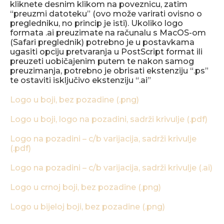
kliknete desnim klikom na poveznicu, zatim
“preuzmi datoteku” (ovo može varirati ovisno o
pregledniku, no princip je isti). Ukoliko logo
formata .ai preuzimate na računalu s MacOS-om
(Safari preglednik) potrebno je u postavkama
ugasiti opciju pretvaranja u PostScript format ili
preuzeti uobičajenim putem te nakon samog
preuzimanja, potrebno je obrisati ekstenziju “.ps”
te ostaviti isključivo ekstenziju “.ai”
Logo u boji, bez pozadine (.png)
Logo u boji, logo na pozadini, sadrži krivulje (.pdf)
Logo na pozadini – c/b varijacija, sadrži krivulje
(.pdf)
Logo na pozadini – c/b varijacija, sadrži krivulje (.ai)
Logo u crnoj boji, bez pozadine (.png)
Logo u bijeloj boji, bez pozadine (.png)