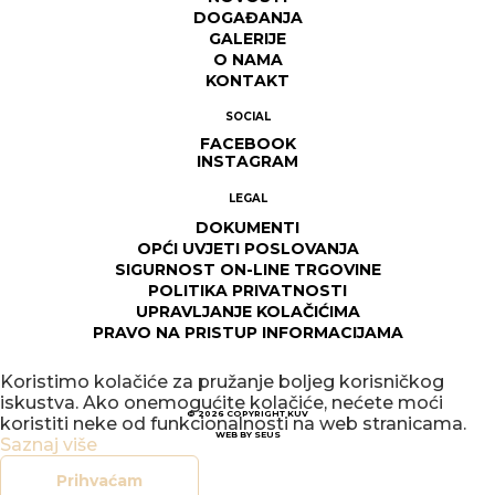
DOGAĐANJA
GALERIJE
O NAMA
KONTAKT
SOCIAL
FACEBOOK
INSTAGRAM
LEGAL
DOKUMENTI
OPĆI UVJETI POSLOVANJA
SIGURNOST ON-LINE TRGOVINE
POLITIKA PRIVATNOSTI
UPRAVLJANJE KOLAČIĆIMA
PRAVO NA PRISTUP INFORMACIJAMA
Koristimo kolačiće za pružanje boljeg korisničkog
iskustva. Ako onemogućite kolačiće, nećete moći
© 2026
COPYRIGHT KUV
koristiti neke od funkcionalnosti na web stranicama.
WEB BY
SEUS
Saznaj više
Prihvaćam