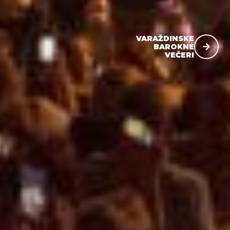
VARAŽDINSKE
BAROKNE
VEČERI