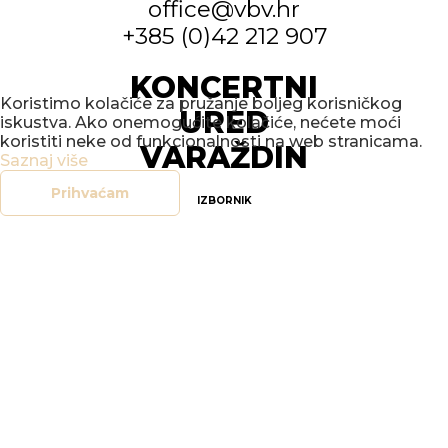
office@vbv.hr
+385 (0)42 212 907
KONCERTNI
Koristimo kolačiće za pružanje boljeg korisničkog
URED
iskustva. Ako onemogućite kolačiće, nećete moći
koristiti neke od funkcionalnosti na web stranicama.
VARAŽDIN
Saznaj više
Prihvaćam
IZBORNIK
POČETNA
NOVOSTI
DOGAĐANJA
GALERIJE
O NAMA
KONTAKT
SOCIAL
FACEBOOK
INSTAGRAM
LEGAL