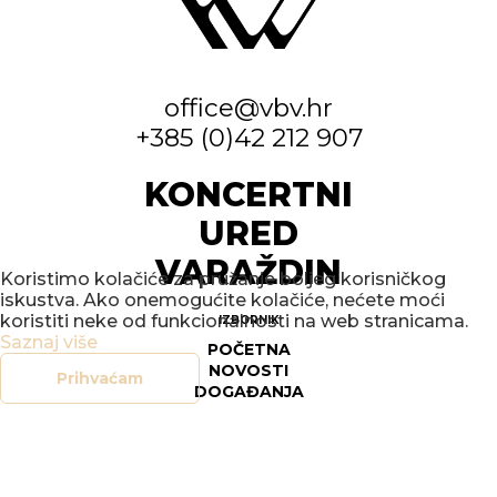
office@vbv.hr
+385 (0)42 212 907
KONCERTNI
URED
VARAŽDIN
Koristimo kolačiće za pružanje boljeg korisničkog
iskustva. Ako onemogućite kolačiće, nećete moći
koristiti neke od funkcionalnosti na web stranicama.
IZBORNIK
Saznaj više
POČETNA
NOVOSTI
Prihvaćam
DOGAĐANJA
GALERIJE
O NAMA
KONTAKT
SOCIAL