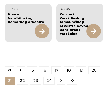
05.12.2021
04.12.2021
Koncert
Koncert
Varaždinskog
Varaždinskog
komornog orkestra
tamburaškog
orkestra povodom
Dana grada
Varaždina
15
16
17
18
19
20
21
22
23
24