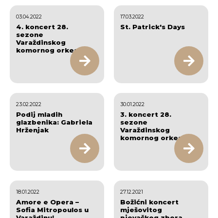
03.04.2022
17.03.2022
4. koncert 28.
St. Patrick's Days
sezone
Varaždinskog
komornog orkestra
23.02.2022
30.01.2022
Podij mladih
3. koncert 28.
glazbenika: Gabriela
sezone
Hrženjak
Varaždinskog
komornog orkestra
18.01.2022
27.12.2021
Amore e Opera –
Božićni koncert
Sofia Mitropoulos u
mješovitog
Varaždinu!
pjevačkog zbora