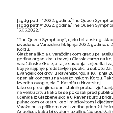
[sgdg path="2022. godina/The Queen Symphony 
[sgdg path="2022. godina/The Queen Symphony
16.06.2022."]
"The Queen Symphony“, djelo britanskog skladat
izvedeno u Varaždinu 18. lipnja 2022. godine. u
Korzu.
Glazbena škola u varaždinskom gradu prijatelj
godina organizira u travnju Classic camp na koj
varaždinske škole, a ta je suradnja iznjedrila i z
koji je najprije predstavljen publici u subotu 23
Evangeličkoj crkvi u Ravensburgu, a 18. lipnja 20
open air koncertu na varaždinskom Korzu. Takođ
izvedba ovog djela T. Kashifa u Hrvatskoj.
Iako su pred njima dani stalnih proba i vježbanj
na veliku žrtvu kako bi se pokazali pred publik
učenika iz Glazbene škole u Ravensburgu pridr
puhačkom orkestru kao i mješovitom i dječjem
Varaždinu, a prilikom ove izvedbe pridružit će i
Angelicus kako bi svojom ozbiljnošću podržali 