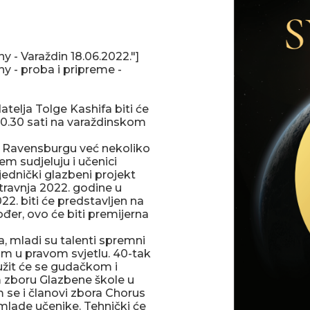
- Varaždin 18.06.2022."]
 - proba i pripreme -
elja Tolge Kashifa biti će
 20.30 sati na varaždinskom
u Ravensburgu već nekoliko
em sudjeluju i učenici
ajednički glazbeni projekt
. travnja 2022. godine u
22. biti će predstavljen na
er, ovo će biti premijerna
a, mladi su talenti spremni
om u pravom svjetlu. 40-tak
užit će se gudačkom i
 zboru Glazbene škole u
m se i članovi zbora Chorus
mlade učenike. Tehnički će