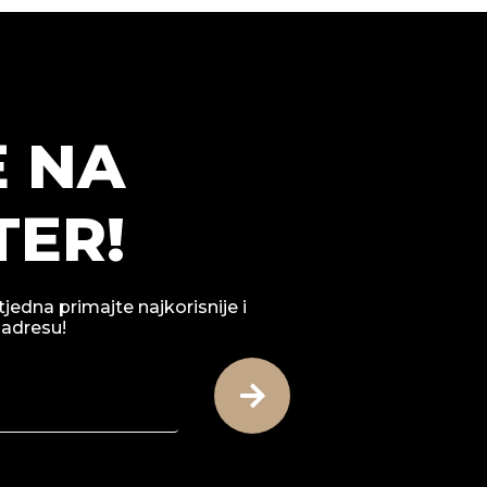
E NA
ER!
tjedna primajte najkorisnije i
 adresu!