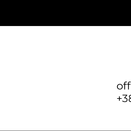
of
+3