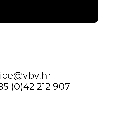
fice@vbv.hr
85 (0)42 212 907