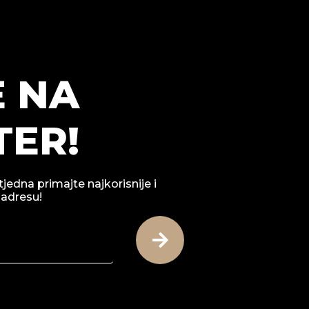
E NA
ER!
tjedna primajte najkorisnije i
 adresu!