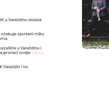
HNK u Varaždinu dolaze
u očekuje savršeni miks
ama.
zalište u Varaždinu i
e pronaći ovdje:
Darko
K Varaždin i na