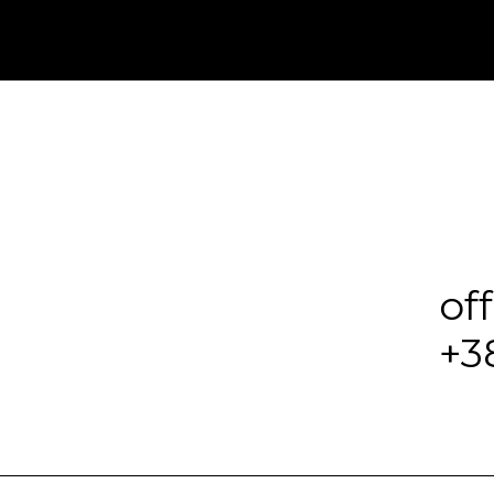
of
+3