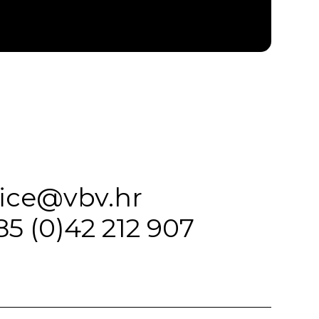
fice@vbv.hr
85 (0)42 212 907