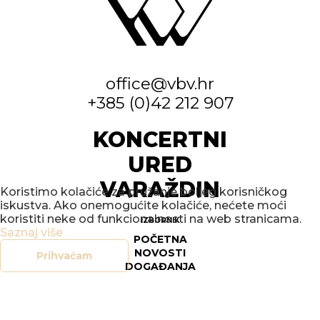
office@vbv.hr
+385 (0)42 212 907
KONCERTNI
URED
VARAŽDIN
Koristimo kolačiće za pružanje boljeg korisničkog
iskustva. Ako onemogućite kolačiće, nećete moći
koristiti neke od funkcionalnosti na web stranicama.
IZBORNIK
Saznaj više
POČETNA
NOVOSTI
Prihvaćam
DOGAĐANJA
GALERIJE
O NAMA
KONTAKT