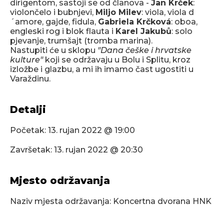
dirigentom, sastoji se od članova -
Jan Krček
:
violončelo i bubnjevi,
Miljo Milev
: viola, viola d
´amore, gajde, fidula,
Gabriela Krčková
: oboa,
engleski rog i blok flauta i
Karel Jakubů
: solo
pjevanje, trumšajt (tromba marina).
Nastupiti će u sklopu
"Dana češke i hrvatske
kulture"
koji se održavaju u Bolu i Splitu, kroz
izložbe i glazbu, a mi ih imamo čast ugostiti u
Varaždinu.
Detalji
Početak:
13. rujan 2022 @ 19:00
Završetak:
13. rujan 2022 @ 20:30
Mjesto održavanja
Naziv mjesta održavanja: Koncertna dvorana HNK