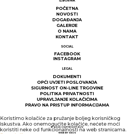
IZBORNIK
POČETNA
NOVOSTI
DOGAĐANJA
GALERIJE
O NAMA
KONTAKT
SOCIAL
FACEBOOK
INSTAGRAM
LEGAL
DOKUMENTI
OPĆI UVJETI POSLOVANJA
SIGURNOST ON-LINE TRGOVINE
POLITIKA PRIVATNOSTI
UPRAVLJANJE KOLAČIĆIMA
PRAVO NA PRISTUP INFORMACIJAMA
Koristimo kolačiće za pružanje boljeg korisničkog
iskustva. Ako onemogućite kolačiće, nećete moći
© 2026
COPYRIGHT KUV
koristiti neke od funkcionalnosti na web stranicama.
WEB BY
SEUS