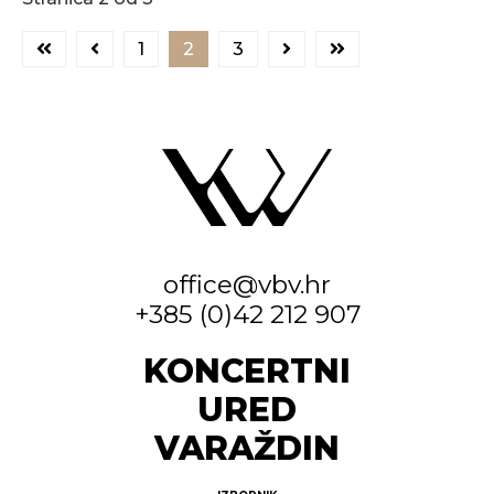
1
2
3
office@vbv.hr
+385 (0)42 212 907
KONCERTNI
URED
VARAŽDIN