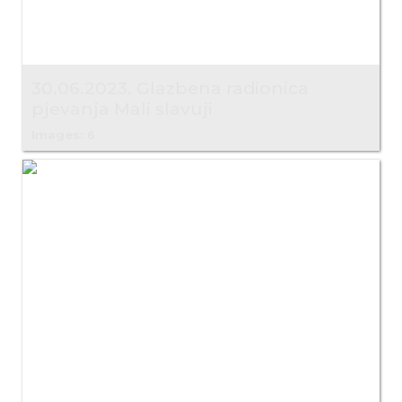
30.06.2023. Glazbena radionica
pjevanja Mali slavuji
Images: 6