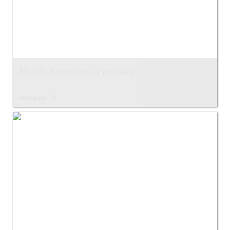
30.10. Koncert u mraku
Images: 12