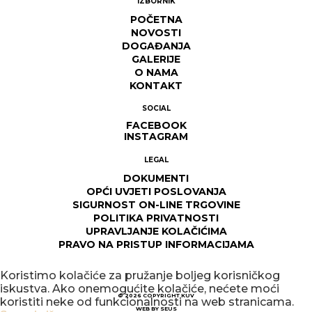
IZBORNIK
POČETNA
NOVOSTI
DOGAĐANJA
GALERIJE
O NAMA
KONTAKT
SOCIAL
FACEBOOK
INSTAGRAM
LEGAL
DOKUMENTI
OPĆI UVJETI POSLOVANJA
SIGURNOST ON-LINE TRGOVINE
POLITIKA PRIVATNOSTI
UPRAVLJANJE KOLAČIĆIMA
PRAVO NA PRISTUP INFORMACIJAMA
Koristimo kolačiće za pružanje boljeg korisničkog
iskustva. Ako onemogućite kolačiće, nećete moći
© 2026
COPYRIGHT KUV
koristiti neke od funkcionalnosti na web stranicama.
WEB BY
SEUS