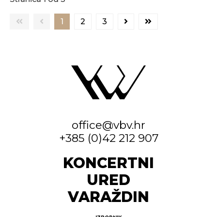
1
2
3
office@vbv.hr
+385 (0)42 212 907
KONCERTNI
URED
VARAŽDIN