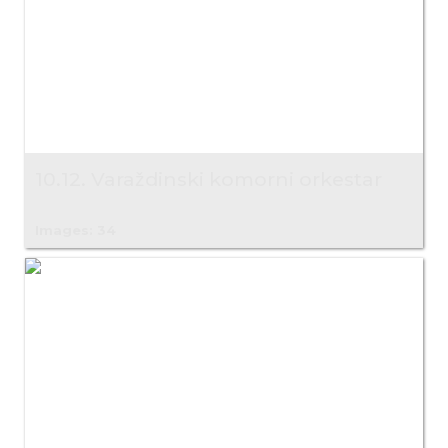
10.12. Varaždinski komorni orkestar
Images: 34