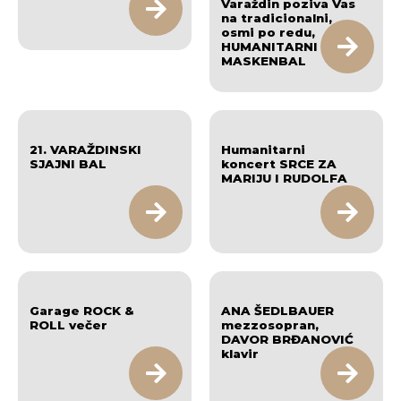
Varaždin poziva Vas
na tradicionalni,
osmi po redu,
HUMANITARNI
MASKENBAL
21. VARAŽDINSKI
Humanitarni
SJAJNI BAL
koncert SRCE ZA
MARIJU I RUDOLFA
Garage ROCK &
ANA ŠEDLBAUER
ROLL večer
mezzosopran,
DAVOR BRĐANOVIĆ
klavir ​​