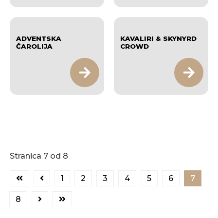
ADVENTSKA
KAVALIRI & SKYNYRD
ČAROLIJA
CROWD
Stranica 7 od 8
1
2
3
4
5
6
7
8