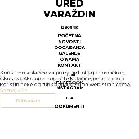
URED
VARAŽDIN
IZBORNIK
POČETNA
NOVOSTI
DOGAĐANJA
GALERIJE
O NAMA
KONTAKT
Koristimo kolačiće za pružanje boljeg korisničkog
SOCIAL
iskustva. Ako onemogućite kolačiće, nećete moći
FACEBOOK
koristiti neke od funkcionalnosti na web stranicama.
INSTAGRAM
Saznaj više
LEGAL
Prihvaćam
DOKUMENTI
OPĆI UVJETI POSLOVANJA
SIGURNOST ON-LINE TRGOVINE
POLITIKA PRIVATNOSTI
UPRAVLJANJE KOLAČIĆIMA
PRAVO NA PRISTUP INFORMACIJAMA