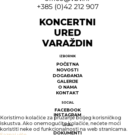
+385 (0)42 212 907
KONCERTNI
URED
VARAŽDIN
IZBORNIK
POČETNA
NOVOSTI
DOGAĐANJA
GALERIJE
O NAMA
KONTAKT
SOCIAL
FACEBOOK
INSTAGRAM
Koristimo kolačiće za pružanje boljeg korisničkog
iskustva. Ako onemogućite kolačiće, nećete moći
LEGAL
koristiti neke od funkcionalnosti na web stranicama.
DOKUMENTI
Saznaj više