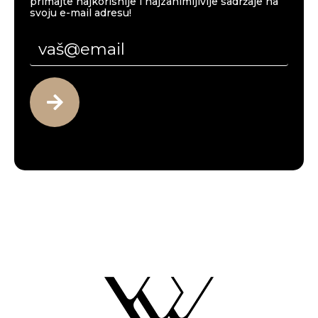
primajte najkorisnije i najzanimljivije sadržaje na
svoju e-mail adresu!