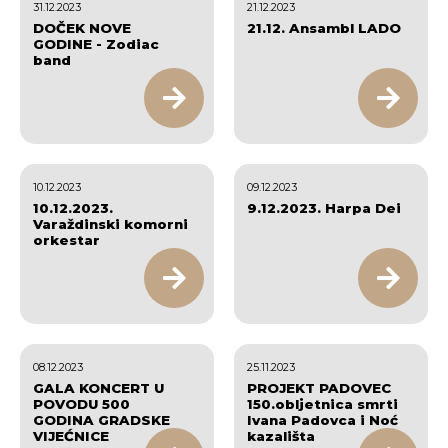
31.12.2023
21.12.2023
DOČEK NOVE
21.12. Ansambl LADO
GODINE - Zodiac
band
10.12.2023
09.12.2023
10.12.2023.
9.12.2023. Harpa Dei
Varaždinski komorni
orkestar
08.12.2023
25.11.2023
GALA KONCERT U
PROJEKT PADOVEC
POVODU 500
150.obljetnica smrti
GODINA GRADSKE
Ivana Padovca i Noć
VIJEĆNICE
kazališta