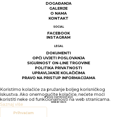
DOGAĐANJA
GALERIJE
O NAMA
KONTAKT
SOCIAL
FACEBOOK
INSTAGRAM
LEGAL
DOKUMENTI
OPĆI UVJETI POSLOVANJA
SIGURNOST ON-LINE TRGOVINE
POLITIKA PRIVATNOSTI
UPRAVLJANJE KOLAČIĆIMA
PRAVO NA PRISTUP INFORMACIJAMA
Koristimo kolačiće za pružanje boljeg korisničkog
iskustva. Ako onemogućite kolačiće, nećete moći
© 2026
COPYRIGHT KUV
koristiti neke od funkcionalnosti na web stranicama.
WEB BY
SEUS
Saznaj više
Prihvaćam