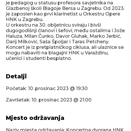
je pedagog u statusu profesora savjetnika na
Glazbenoj školi Blagoje Bersa u Zagrebu. Od 2023.
je zaposlen kao prvi klarinetist u Orkestru Opere
HNK u Zagrebu.
U orkestru na 30. obljetnicu sviraju i bivši
dugogodišnji članovi i šefovi, među ostalima i Jože
Haluza, Milan Čunko, Davor Gluhak, Marko Jerbić,
Darij Milković, Saša Špoljar i Taras Petcheny.
Koncert je iz pretplatničkog ciklusa, ali ulaznice se
mogu nabaviti na blagajni HNK u Varaždinu,
učenici i studenti besplatno.
Detalji
Početak:
10. prosinac 2023 @ 19:30
Završetak:
10. prosinac 2023 @ 21:00
Mjesto održavanja
Naziv mjesta održavanja: Koncertna dvorana HNK