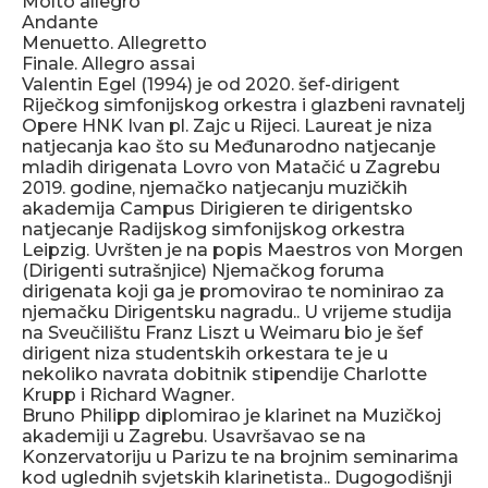
Molto allegro
Andante
Menuetto. Allegretto
Finale. Allegro assai
Valentin Egel (1994) je od 2020. šef-dirigent
Riječkog simfonijskog orkestra i glazbeni ravnatelj
Opere HNK Ivan pl. Zajc u Rijeci. Laureat je niza
natjecanja kao što su Međunarodno natjecanje
mladih dirigenata Lovro von Matačić u Zagrebu
2019. godine, njemačko natjecanju muzičkih
akademija Campus Dirigieren te dirigentsko
natjecanje Radijskog simfonijskog orkestra
Leipzig. Uvršten je na popis Maestros von Morgen
(Dirigenti sutrašnjice) Njemačkog foruma
dirigenata koji ga je promovirao te nominirao za
njemačku Dirigentsku nagradu.. U vrijeme studija
na Sveučilištu Franz Liszt u Weimaru bio je šef
dirigent niza studentskih orkestara te je u
nekoliko navrata dobitnik stipendije Charlotte
Krupp i Richard Wagner.
Bruno Philipp diplomirao je klarinet na Muzičkoj
akademiji u Zagrebu. Usavršavao se na
Konzervatoriju u Parizu te na brojnim seminarima
kod uglednih svjetskih klarinetista.. Dugogodišnji