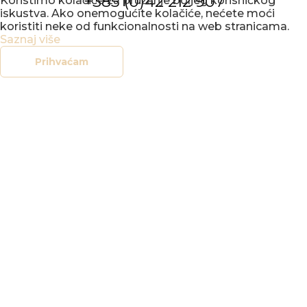
+385 (0)42 212 907
Koristimo kolačiće za pružanje boljeg korisničkog
iskustva. Ako onemogućite kolačiće, nećete moći
koristiti neke od funkcionalnosti na web stranicama.
Saznaj više
Prihvaćam
KONCERTNI
URED
VARAŽDIN
IZBORNIK
POČETNA
NOVOSTI
DOGAĐANJA
GALERIJE
O NAMA
KONTAKT
SOCIAL
FACEBOOK