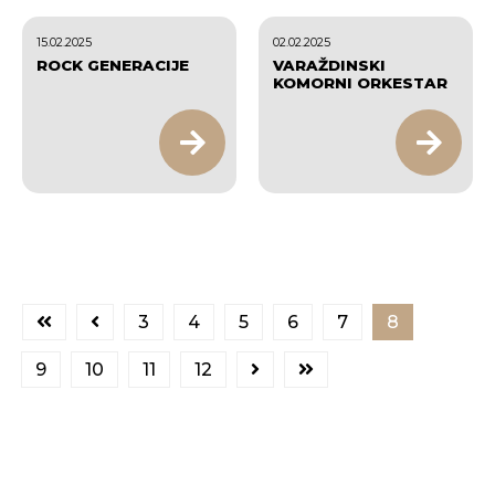
15.02.2025
02.02.2025
ROCK GENERACIJE
VARAŽDINSKI
KOMORNI ORKESTAR
3
4
5
6
7
8
9
10
11
12