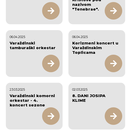
nazivom
"Tenebrae".
06.04.2025
06.04.2025
Varaždinski
Korizmeni koncert u
tamburaški orkestar
Varaždinskim
Toplicama
23.03.2025
02.03.2025
Varaždinski komorni
8. DANI JOSIPA
orkestar - 4.
KLIME
koncert sezone