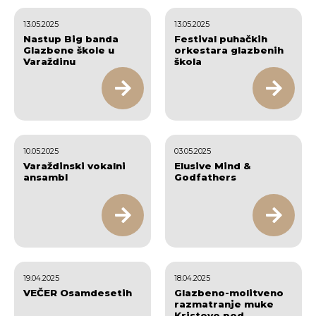
13.05.2025
13.05.2025
Nastup Big banda
Festival puhačkih
Glazbene škole u
orkestara glazbenih
Varaždinu
škola
10.05.2025
03.05.2025
Varaždinski vokalni
Elusive Mind &
ansambl
Godfathers
19.04.2025
18.04.2025
VEČER Osamdesetih
Glazbeno-molitveno
razmatranje muke
Kristove pod