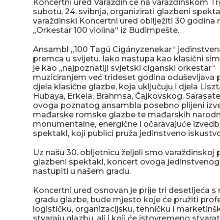
Koncertni ured Varaždin će na varaždinskom Trg
subotu, 24. svibnja, organizirati glazbeni spekt
varaždinski Koncertni ured obilježiti 30 godina r
„Orkestar 100 violina“ iz Budimpešte.
Ansambl „100 Tagú Cigányzenekar“ jedinstvena
premca u svijetu. Iako nastupa kao klasični simf
je kao „najpoznatiji svjetski ciganski orkestar
muziciranjem već trideset godina oduševljava p
djela klasične glazbe, koja uključuju i djela Lisz
Hubaya, Erkela, Brahmsa, Čajkovskog, Sarasatea 
ovoga poznatog ansambla posebno plijeni izv
mađarske romske glazbe te mađarskih narodni
monumentalne, energične i očaravajuće izvedbe
spektakl, koji publici pruža jedinstveno iskustv
Uz našu 30. obljetnicu željeli smo varaždinskoj p
glazbeni spektakl, koncert ovoga jedinstvenog
nastupiti u našem gradu.
Koncertni ured osnovan je prije tri desetljeća 
gradu glazbe, bude mjesto koje će pružiti profe
logističku, organizacijsku, tehničku i marketin
stvaraju glazbu, ali i koji će istovremeno stvara