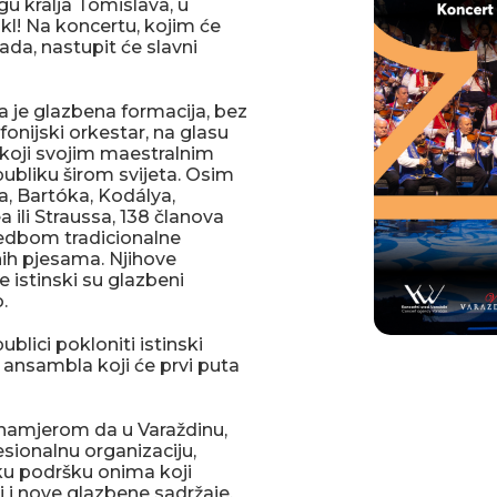
u kralja Tomislava, u
akl! Na koncertu, kojim će
ada, nastupit će slavni
 je glazbena formacija, bez
onijski orkestar, na glasu
“ koji svojim maestralnim
ubliku širom svijeta. Osim
ta, Bartóka, Kodálya,
ili Straussa, 138 članova
edbom tradicionalne
h pjesama. Njihove
 istinski su glazbeni
o.
ublici pokloniti istinski
 ansambla koji će prvi puta
s namjerom da u Varaždinu,
sionalnu organizaciju,
šku podršku onima koji
ti i nove glazbene sadržaje,