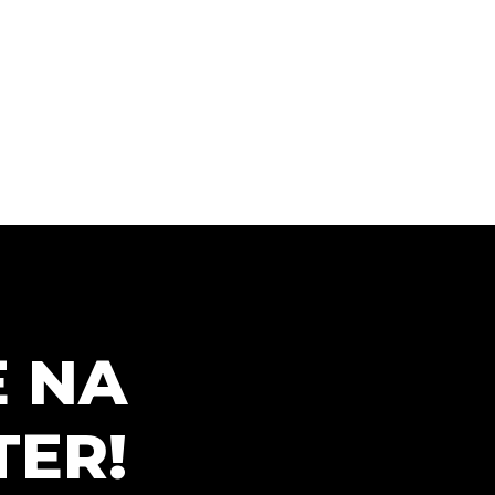
E NA
ER!