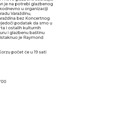
an je na potrebi glazbenog
akodnevno u organizaciji
gradu Varaždinu,
t Varaždina bez Koncertnog
 svjedoči podatak da smo u
a i ostalih kulturnih
turu i glazbenu baštinu
 – istaknuo je Raymond
orzu počet će u 19 sati
’00