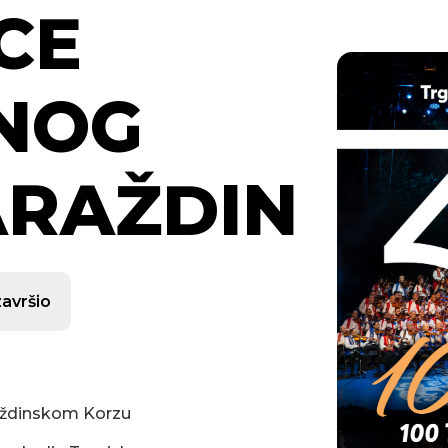
CE
NOG
ARAŽDIN
završio
ždinskom Korzu