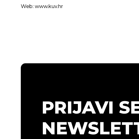
Web: www.kuv.hr
PRIJAVI S
NEWSLETT