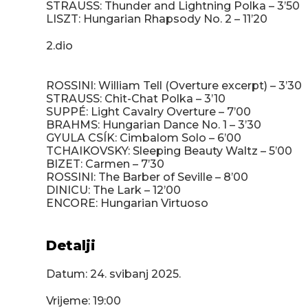
STRAUSS: Thunder and Lightning Polka – 3’50
LISZT: Hungarian Rhapsody No. 2 – 11’20
2.dio
ROSSINI: William Tell (Overture excerpt) – 3’30
STRAUSS: Chit-Chat Polka – 3’10
SUPPÉ: Light Cavalry Overture – 7’00
BRAHMS: Hungarian Dance No. 1 – 3’30
GYULA CSÍK: Cimbalom Solo – 6’00
TCHAIKOVSKY: Sleeping Beauty Waltz – 5’00
BIZET: Carmen – 7’30
ROSSINI: The Barber of Seville – 8’00
DINICU: The Lark – 12’00
ENCORE: Hungarian Virtuoso
Detalji
Datum:
24. svibanj 2025.
Vrijeme: 19:00