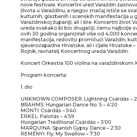
nove festivale. Koncertni ured Varaždin zasnov
života u Varaždinu, a njegov značaj ističe se sv
kulturnih, glazbenih i scenskih manifestacija u 
Varaždinskoj županiji, ali i šire. Koncertni živo
ureda svakako bi bio drugačiji, čemu najbolje
ovih 30 godina organizirali više od 4.000 koncert
manifestacija, redovito promičući Varaždin, kul
sjeverozapadne Hrvatske, ali i cijele Hrvatske
Rojnik, ravnatelj Koncertnog ureda Varaždin.
Koncert Orkestra 100 violina na varaždinskom K
Program koncerta:
1. dio
UNKNOWN COMPOSER: Lightning Csárdás – 2
BRAHMS: Hungarian Dance No. 5 – 4’20
MONTI: Csárdás – 5’40
ERKEL: Palotás – 4’59
Hungarian Traditional Csárdás – 3’00
MARQUINA: Spanish Gypsy Dance – 2’30
REMÉNYI: Fly, My Swallow – 7’30