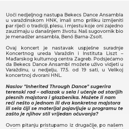
Uoči nedjeljnog nastupa Bekecs Dance Ansambla
u varaždinskom HNK, imali smo priliku izmijeniti
par riječi o tradiciji, plesu, i mjestu koje oni zajedno
zauzimaju u današnjem životu. Naš sugovornik bio
je menadžer ansambla, Benő Barna-Zsolt.
Ovaj koncert je nastavak uspješne suradnje
Koncertnog ureda Varaždin i Instituta Liszt –
Mađarskog kulturnog centra Zagreb. Podsjećamo
da Bekecs Dance Ansambl možete uživo vidjeti u
Varaždinu, u nedjelju, 17.5. od 19 sati, u Velikoj
koncertnoj dvorani HNL.
Naslov "Inherited Through Dance" sugerira
terenski rad – odlazak u sela i učenje od starijih
plesnih majstora i glazbenika. Možete li nam
reći nešto o jednom ili dva konkretna majstora
ili sela čiji se materijal pojavljuje u programu te
zašto je njihov stil vrijedan očuvanja?
Ovom pitanju pristupamo iz drugačije, po našem