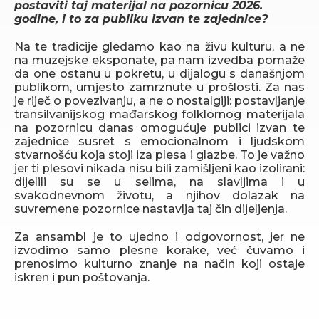
postaviti taj materijal na pozornicu 2026.
godine, i to za publiku izvan te zajednice?
Na te tradicije gledamo kao na živu kulturu, a ne
na muzejske eksponate, pa nam izvedba pomaže
da one ostanu u pokretu, u dijalogu s današnjom
publikom, umjesto zamrznute u prošlosti. Za nas
je riječ o povezivanju, a ne o nostalgiji: postavljanje
transilvanijskog mađarskog folklornog materijala
na pozornicu danas omogućuje publici izvan te
zajednice susret s emocionalnom i ljudskom
stvarnošću koja stoji iza plesa i glazbe. To je važno
jer ti plesovi nikada nisu bili zamišljeni kao izolirani:
dijelili su se u selima, na slavljima i u
svakodnevnom životu, a njihov dolazak na
suvremene pozornice nastavlja taj čin dijeljenja.
Za ansambl je to ujedno i odgovornost, jer ne
izvodimo samo plesne korake, već čuvamo i
prenosimo kulturno znanje na način koji ostaje
iskren i pun poštovanja.