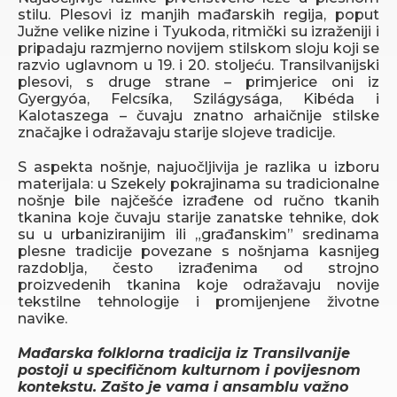
stilu. Plesovi iz manjih mađarskih regija, poput
Južne velike nizine i Tyukoda, ritmički su izraženiji i
pripadaju razmjerno novijem stilskom sloju koji se
razvio uglavnom u 19. i 20. stoljeću. Transilvanijski
plesovi, s druge strane – primjerice oni iz
Gyergyóa, Felcsíka, Szilágysága, Kibéda i
Kalotaszega – čuvaju znatno arhaičnije stilske
značajke i odražavaju starije slojeve tradicije.
S aspekta nošnje, najuočljivija je razlika u izboru
materijala: u Szekely pokrajinama su tradicionalne
nošnje bile najčešće izrađene od ručno tkanih
tkanina koje čuvaju starije zanatske tehnike, dok
su u urbaniziranijim ili „građanskim” sredinama
plesne tradicije povezane s nošnjama kasnijeg
razdoblja, često izrađenima od strojno
proizvedenih tkanina koje odražavaju novije
tekstilne tehnologije i promijenjene životne
navike.
Mađarska folklorna tradicija iz Transilvanije
postoji u specifičnom kulturnom i povijesnom
kontekstu. Zašto je vama i ansamblu važno