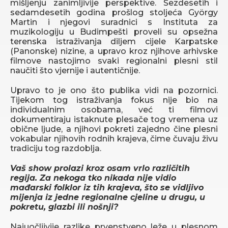
mišljenju zanimljivije perspektive. Šezdesetih i
sedamdesetih godina prošlog stoljeća György
Martin i njegovi suradnici s Instituta za
muzikologiju u Budimpešti proveli su opsežna
terenska istraživanja diljem cijele Karpatske
(Panonske) nizine, a upravo kroz njihove arhivske
filmove nastojimo svaki regionalni plesni stil
naučiti što vjernije i autentičnije.
Upravo to je ono što publika vidi na pozornici.
Tijekom tog istraživanja fokus nije bio na
individualnim osobama, već ti filmovi
dokumentiraju istaknute plesače tog vremena uz
obične ljude, a njihovi pokreti zajedno čine plesni
vokabular njihovih rodnih krajeva, čime čuvaju živu
tradiciju tog razdoblja.
Vaš show prolazi kroz osam vrlo različitih
regija. Za nekoga tko nikada nije vidio
mađarski folklor iz tih krajeva, što se vidljivo
mijenja iz jedne regionalne cjeline u drugu, u
pokretu, glazbi ili nošnji?
Najuočljivije razlike prvenstveno leže u plesnom