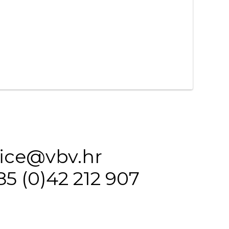
fice@vbv.hr
85 (0)42 212 907