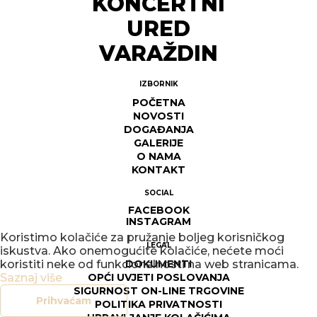
KONCERTNI
URED
VARAŽDIN
IZBORNIK
POČETNA
NOVOSTI
DOGAĐANJA
GALERIJE
O NAMA
KONTAKT
SOCIAL
FACEBOOK
INSTAGRAM
Koristimo kolačiće za pružanje boljeg korisničkog
LEGAL
iskustva. Ako onemogućite kolačiće, nećete moći
DOKUMENTI
koristiti neke od funkcionalnosti na web stranicama.
OPĆI UVJETI POSLOVANJA
Saznaj više
SIGURNOST ON-LINE TRGOVINE
Prihvaćam
POLITIKA PRIVATNOSTI