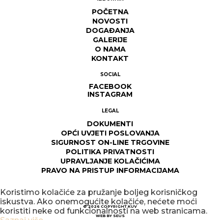
POČETNA
NOVOSTI
DOGAĐANJA
GALERIJE
O NAMA
KONTAKT
SOCIAL
FACEBOOK
INSTAGRAM
LEGAL
DOKUMENTI
OPĆI UVJETI POSLOVANJA
SIGURNOST ON-LINE TRGOVINE
POLITIKA PRIVATNOSTI
UPRAVLJANJE KOLAČIĆIMA
PRAVO NA PRISTUP INFORMACIJAMA
Koristimo kolačiće za pružanje boljeg korisničkog
iskustva. Ako onemogućite kolačiće, nećete moći
© 2026
COPYRIGHT KUV
koristiti neke od funkcionalnosti na web stranicama.
WEB BY
SEUS