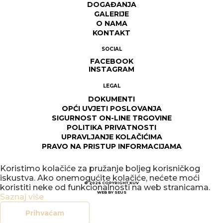
DOGAĐANJA
GALERIJE
O NAMA
KONTAKT
SOCIAL
FACEBOOK
INSTAGRAM
LEGAL
DOKUMENTI
OPĆI UVJETI POSLOVANJA
SIGURNOST ON-LINE TRGOVINE
POLITIKA PRIVATNOSTI
UPRAVLJANJE KOLAČIĆIMA
PRAVO NA PRISTUP INFORMACIJAMA
Koristimo kolačiće za pružanje boljeg korisničkog
iskustva. Ako onemogućite kolačiće, nećete moći
© 2026
COPYRIGHT KUV
koristiti neke od funkcionalnosti na web stranicama.
WEB BY
SEUS
Saznaj više
Prihvaćam