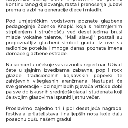
kontinuiranog djelovanja, rasta i prenošenja ljubavi
prema glazbi na generacije djece i mladih.
Pod umjetničkim vodstvom poznate glazbene
pedagoginje Zdenke Knapić, koja s neizmjernim
strpljenjem i stručnošću već desetljećima brusi
mlade vokalne talente, "Mali slavuji" postali su
prepoznatljiv glazbeni simbol grada. Iz ove su
radionice potekla i mnoga danas poznata imena
domaće glazbene estrade.
Na koncertu očekuje vas raznolik repertoar. Uživat
ćete u sjajnim izvedbama zabavne, pop i rock
glazbe, tradicionalnih kajkavskih popevki te
zahtjevnih višeglasnih aranžmana. Nastupat će
sve generacije - od najmlađih pjevača vrtićke dobi
pa sve do iskusnih srednjoškolaca i studenata koji
će svojim glasovima ispuniti ljetnu večer.
Proslavimo zajedno tri i pol desetljeća nagrada,
festivala, prijateljstava i najljepših nota koje daju
posebnu dušu našem gradu!