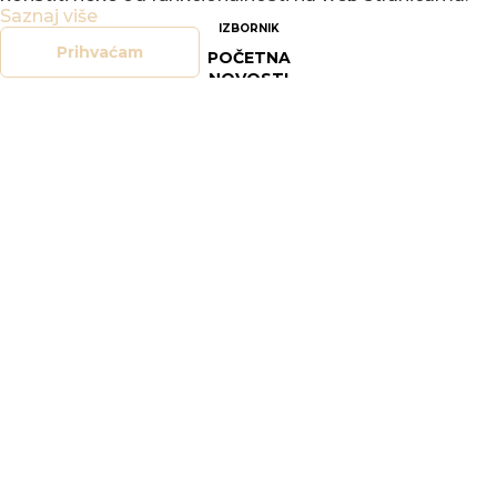
Saznaj više
IZBORNIK
Prihvaćam
POČETNA
NOVOSTI
DOGAĐANJA
GALERIJE
O NAMA
KONTAKT
SOCIAL
FACEBOOK
INSTAGRAM
LEGAL
DOKUMENTI
OPĆI UVJETI POSLOVANJA
SIGURNOST ON-LINE TRGOVINE
POLITIKA PRIVATNOSTI
UPRAVLJANJE KOLAČIĆIMA
PRAVO NA PRISTUP INFORMACIJAMA