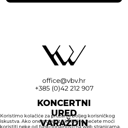
office@vbv.hr
+385 (0)42 212 907
KONCERTNI
URED
Koristimo kolačiće za pružanje boljeg korisničkog
VARAŽDIN
iskustva. Ako onemogućite kolačiće, nećete moći
koristiti neke od funkcionalnosti na web stranicama.