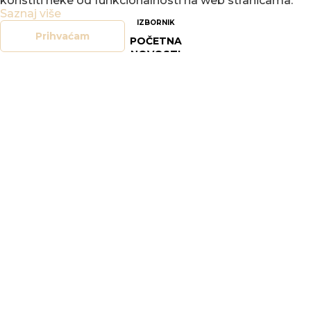
koristiti neke od funkcionalnosti na web stranicama.
Saznaj više
IZBORNIK
Prihvaćam
POČETNA
NOVOSTI
DOGAĐANJA
GALERIJE
O NAMA
KONTAKT
SOCIAL
FACEBOOK
INSTAGRAM
LEGAL
DOKUMENTI
OPĆI UVJETI POSLOVANJA
SIGURNOST ON-LINE TRGOVINE
POLITIKA PRIVATNOSTI
UPRAVLJANJE KOLAČIĆIMA
PRAVO NA PRISTUP INFORMACIJAMA