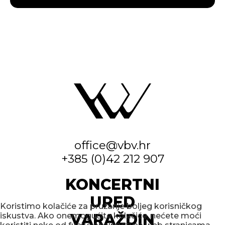
office@vbv.hr
+385 (0)42 212 907
KONCERTNI
URED
Koristimo kolačiće za pružanje boljeg korisničkog
VARAŽDIN
iskustva. Ako onemogućite kolačiće, nećete moći