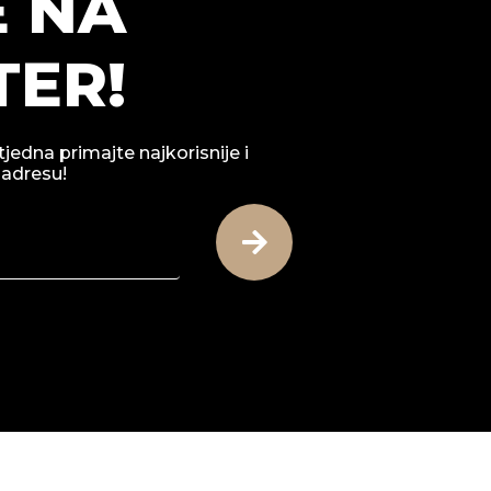
E NA
ER!
tjedna primajte najkorisnije i
 adresu!