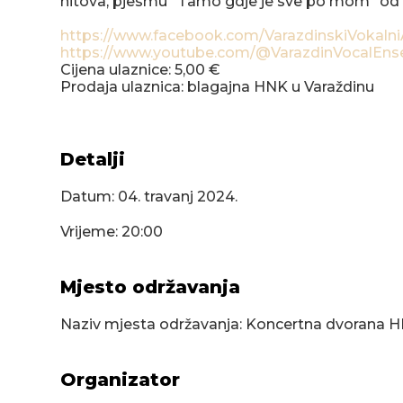
hitova, pjesmu "Tamo gdje je sve po mom" od 
https://www.facebook.com/VarazdinskiVokaln
https://www.youtube.com/@VarazdinVocalEn
Cijena ulaznice: 5,00 €
Prodaja ulaznica: blagajna HNK u Varaždinu
Detalji
Datum:
04. travanj 2024.
Vrijeme: 20:00
Mjesto održavanja
Naziv mjesta održavanja: Koncertna dvorana 
Organizator