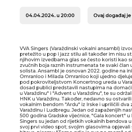
04.04.2024. u 20:00
Ovaj događaj je
VVA Singers (Varaždinski vokalni ansambl) izvo
pretežito u pop i jazz stilu ali također im nisu str
njihovim izvedbama glas se često koristi kao 
zvučnih boja raznih instrumenata te svaki član
solista. Ansambl je osnovan 2022. godine na ini
Omranloo i Milada Omranloo koji ujedno djeluje
pod pokroviteljstvom Koncertnog ureda u Varaž
dosad publici predstavili nastupima na domać
u Varaždinu" i "Advent u Varaždinu", te su održal
HNK u Varaždinu. Također, nedavno su ostvarili
vokalnim bendom "Ardu" iz Irske i upriličili dva
Varaždinu i Ludbregu. Jedan od zapaženijih na
500 godina Gradske vijećnice, "Gala koncert" u
Singers su jedan od rijetkih vokalnih bendova u H
svoj prvi video spot; svojim glasovima opjevali