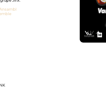
grupe Jinx.
iAnsambl
semble
HNK