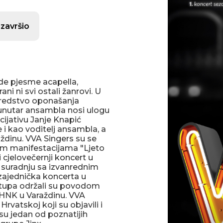
 završio
de pjesme acapella,
ani ni svi ostali žanrovi. U
sredstvo oponašanja
 unutar ansambla nosi ulogu
cijativu Janje Knapić
 i kao voditelj ansambla, a
dinu. VVA Singers su se
im manifestacijama "Ljeto
i cjelovečernji koncert u
 suradnju sa izvanrednim
 zajednička koncerta u
stupa održali su povodom
 HNK u Varaždinu. VVA
rvatskoj koji su objavili i
 su jedan od poznatijih