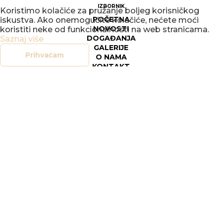
IZBORNIK
Koristimo kolačiće za pružanje boljeg korisničkog
POČETNA
iskustva. Ako onemogućite kolačiće, nećete moći
NOVOSTI
koristiti neke od funkcionalnosti na web stranicama.
DOGAĐANJA
Saznaj više
GALERIJE
Prihvaćam
O NAMA
KONTAKT
SOCIAL
FACEBOOK
INSTAGRAM
LEGAL
DOKUMENTI
OPĆI UVJETI POSLOVANJA
SIGURNOST ON-LINE TRGOVINE
POLITIKA PRIVATNOSTI
UPRAVLJANJE KOLAČIĆIMA
PRAVO NA PRISTUP INFORMACIJAMA
© 2026
COPYRIGHT KUV