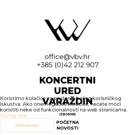
office@vbv.hr
+385 (0)42 212 907
KONCERTNI
URED
Koristimo kolačiće za pružanje boljeg korisničkog
VARAŽDIN
iskustva. Ako onemogućite kolačiće, nećete moći
koristiti neke od funkcionalnosti na web stranicama.
IZBORNIK
Saznaj više
POČETNA
Prihvaćam
NOVOSTI
DOGAĐANJA