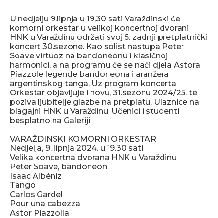
U nedjelju 9.lipnja u 19,30 sati Varaždinski će
komorni orkestar u velikoj koncertnoj dvorani
HNK u Varaždinu održati svoj 5. zadnji pretplatnički
koncert 30.sezone. Kao solist nastupa Peter
Soave virtuoz na bandoneonu i klasičnoj
harmonici, a na programu će se naći djela Astora
Piazzole legende bandoneona i aranžera
argentinskog tanga. Uz program koncerta
Orkestar objavljuje i novu, 31.sezonu 2024/25. te
poziva ljubitelje glazbe na pretplatu. Ulaznice na
blagajni HNK u Varaždinu. Učenici i studenti
besplatno na Galeriji.
VARAŽDINSKI KOMORNI ORKESTAR
Nedjelja, 9. lipnja 2024. u 19.30 sati
Velika koncertna dvorana HNK u Varaždinu
Peter Soave, bandoneon
Isaac Albéniz
Tango
Carlos Gardel
Pour una cabezza
Astor Piazzolla