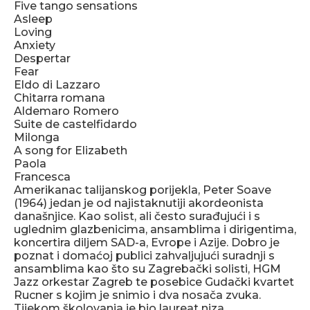
Five tango sensations
Asleep
Loving
Anxiety
Despertar
Fear
Eldo di Lazzaro
Chitarra romana
Aldemaro Romero
Suite de castelfidardo
Milonga
A song for Elizabeth
Paola
Francesca
Amerikanac talijanskog porijekla, Peter Soave
(1964) jedan je od najistaknutiji akordeonista
današnjice. Kao solist, ali često surađujući i s
uglednim glazbenicima, ansamblima i dirigentima,
koncertira diljem SAD-a, Evrope i Azije. Dobro je
poznat i domaćoj publici zahvaljujući suradnji s
ansamblima kao što su Zagrebački solisti, HGM
Jazz orkestar Zagreb te posebice Gudački kvartet
Rucner s kojim je snimio i dva nosača zvuka.
Tijekom školovanja je bio laureat niza