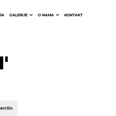
JA
GALERIJE
O NAMA
KONTAKT
'
avršio