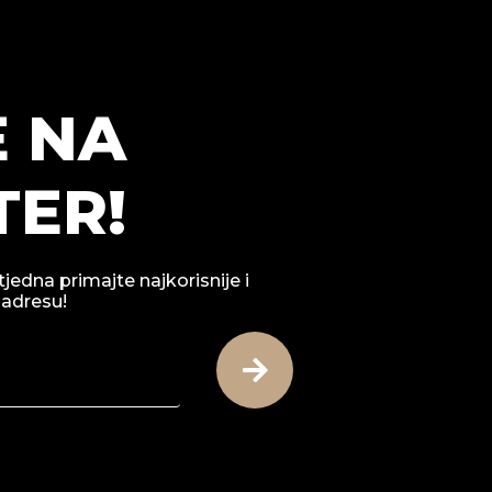
E NA
ER!
tjedna primajte najkorisnije i
 adresu!