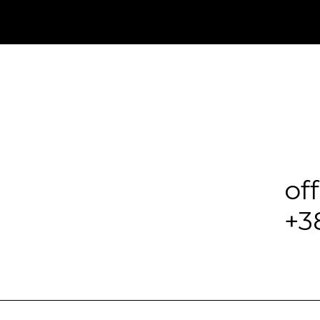
of
+3