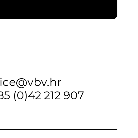
fice@vbv.hr
85 (0)42 212 907