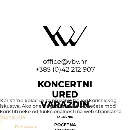
office@vbv.hr
+385 (0)42 212 907
KONCERTNI
URED
Koristimo kolačiće za pružanje boljeg korisničkog
VARAŽDIN
iskustva. Ako onemogućite kolačiće, nećete moći
koristiti neke od funkcionalnosti na web stranicama.
Saznaj više
IZBORNIK
POČETNA
Prihvaćam