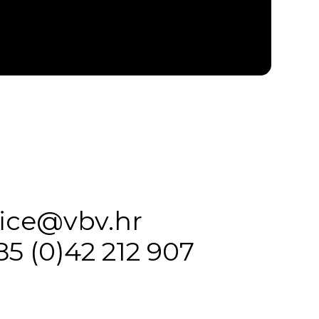
fice@vbv.hr
85 (0)42 212 907