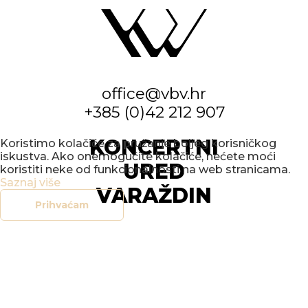
office@vbv.hr
+385 (0)42 212 907
KONCERTNI
Koristimo kolačiće za pružanje boljeg korisničkog
iskustva. Ako onemogućite kolačiće, nećete moći
URED
koristiti neke od funkcionalnosti na web stranicama.
Saznaj više
VARAŽDIN
Prihvaćam
IZBORNIK
POČETNA
NOVOSTI
DOGAĐANJA
GALERIJE
O NAMA