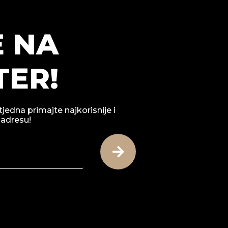
E NA
ER!
tjedna primajte najkorisnije i
 adresu!