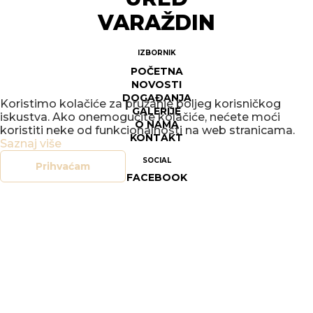
VARAŽDIN
IZBORNIK
POČETNA
NOVOSTI
DOGAĐANJA
Koristimo kolačiće za pružanje boljeg korisničkog
GALERIJE
iskustva. Ako onemogućite kolačiće, nećete moći
O NAMA
koristiti neke od funkcionalnosti na web stranicama.
KONTAKT
Saznaj više
SOCIAL
Prihvaćam
FACEBOOK
INSTAGRAM
LEGAL
DOKUMENTI
OPĆI UVJETI POSLOVANJA
SIGURNOST ON-LINE TRGOVINE
POLITIKA PRIVATNOSTI
UPRAVLJANJE KOLAČIĆIMA
PRAVO NA PRISTUP INFORMACIJAMA