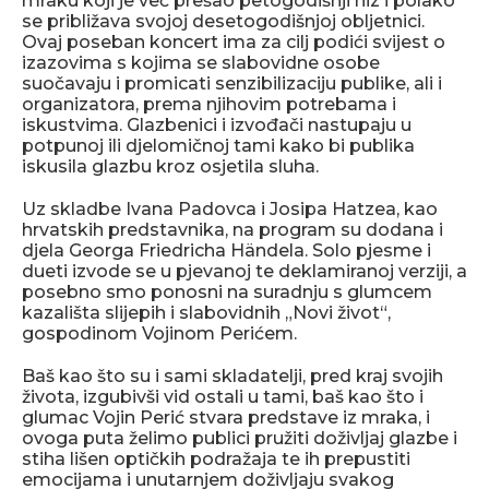
mraku koji je već prešao petogodišnji niz i polako
se približava svojoj desetogodišnjoj obljetnici.
Ovaj poseban koncert ima za cilj podići svijest o
izazovima s kojima se slabovidne osobe
suočavaju i promicati senzibilizaciju publike, ali i
organizatora, prema njihovim potrebama i
iskustvima. Glazbenici i izvođači nastupaju u
potpunoj ili djelomičnoj tami kako bi publika
iskusila glazbu kroz osjetila sluha.
Uz skladbe Ivana Padovca i Josipa Hatzea, kao
hrvatskih predstavnika, na program su dodana i
djela Georga Friedricha Händela. Solo pjesme i
dueti izvode se u pjevanoj te deklamiranoj verziji, a
posebno smo ponosni na suradnju s glumcem
kazališta slijepih i slabovidnih „Novi život“,
gospodinom Vojinom Perićem.
Baš kao što su i sami skladatelji, pred kraj svojih
života, izgubivši vid ostali u tami, baš kao što i
glumac Vojin Perić stvara predstave iz mraka, i
ovoga puta želimo publici pružiti doživljaj glazbe i
stiha lišen optičkih podražaja te ih prepustiti
emocijama i unutarnjem doživljaju svakog