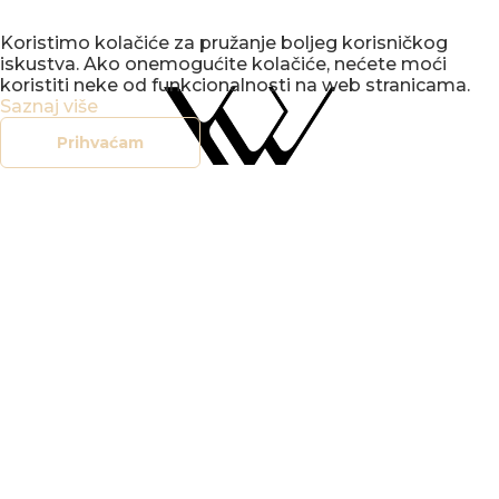
Koristimo kolačiće za pružanje boljeg korisničkog
iskustva. Ako onemogućite kolačiće, nećete moći
koristiti neke od funkcionalnosti na web stranicama.
Saznaj više
Prihvaćam
office@vbv.hr
+385 (0)42 212 907
KONCERTNI
URED