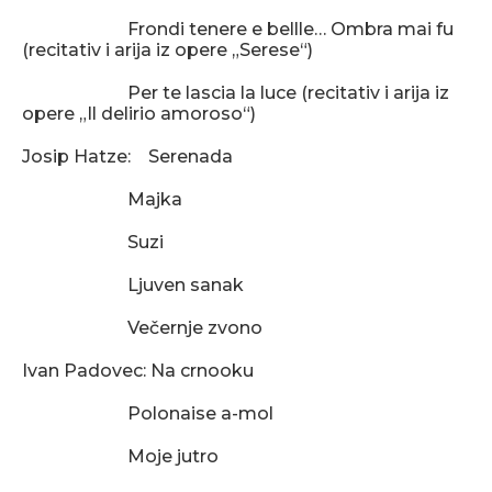
Frondi tenere e bellle… Ombra mai fu
(recitativ i arija iz opere „Serese“)
Per te lascia la luce (recitativ i arija iz
opere „Il delirio amoroso“)
Josip Hatze: Serenada
Majka
Suzi
Ljuven sanak
Večernje zvono
Ivan Padovec: Na crnooku
Polonaise a-mol
Moje jutro