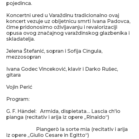
pojedinca.
Koncertni ured u Varaždinu tradicionalno ovaj
koncert vezuje uz obljetnicu smrti Ivana Padovca,
čime pridonosimo oživljavanju i revalorizaciji
opusa ovog značajnog varaždinskog glazbenika i
skladatelja.
Jelena Štefanić, sopran i Sofija Cingula,
mezzosopran
Ivana Godec Vinceković, klavir i Darko Rušec,
gitara
Vojin Perić
Program:
G. F. Händel: Armida, dispietata… Lascia ch'io
pianga (recitativ i arija iz opere „Rinaldo“)
Piangerò la sorte mia (recitativ i arija
iz opere „Giulio Cesare in Egitto“)