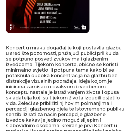
Koncert u mraku događaj je koji postavlja glazbu
u središte pozornosti, pružajući publici priliku da
se potpuno posveti zvukovima i glazbenim
izvedbama. Tijekom koncerta, obično se koristi
minimalno svjetlo ili potpuna tama kako bi se
potaknula duboka koncentracija na glazbu bez
distrakcije vizualnih podražaja. Ideja kojom je
inicirana zamisao o ovakvom izvedbenom
konceptu nastala je istraživanjem života i opusa
skladatelja koji su tijekom života izgubili osjetilo
vida. Želeći se približiti njihovim poimanjima i
percepciji glazbenog djela te istovremeno publiku
senzibilizirati za način percepcije glazbene
izvedbe kakav je jedino moguć slijepim i
slabovidnim osobama, kreiran je prvi Koncert u