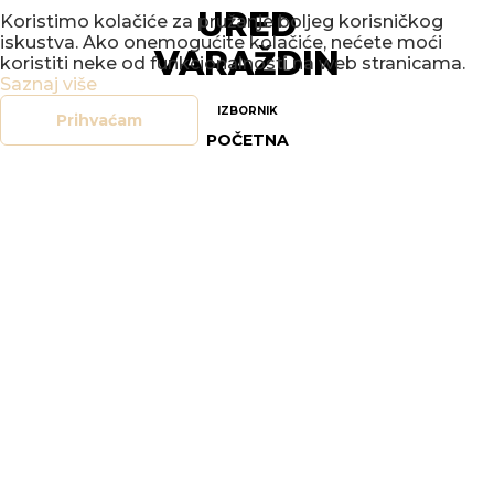
URED
Koristimo kolačiće za pružanje boljeg korisničkog
iskustva. Ako onemogućite kolačiće, nećete moći
VARAŽDIN
koristiti neke od funkcionalnosti na web stranicama.
Saznaj više
IZBORNIK
Prihvaćam
POČETNA
NOVOSTI
DOGAĐANJA
GALERIJE
O NAMA
KONTAKT
SOCIAL
FACEBOOK
INSTAGRAM
LEGAL
DOKUMENTI
OPĆI UVJETI POSLOVANJA
SIGURNOST ON-LINE TRGOVINE
POLITIKA PRIVATNOSTI
UPRAVLJANJE KOLAČIĆIMA