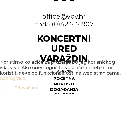
office@vbv.hr
+385 (0)42 212 907
KONCERTNI
URED
VARAŽDIN
Koristimo kolačiće za pružanje boljeg korisničkog
iskustva. Ako onemogućite kolačiće, nećete moći
IZBORNIK
koristiti neke od funkcionalnosti na web stranicama.
Saznaj više
POČETNA
NOVOSTI
Prihvaćam
DOGAĐANJA
GALERIJE
O NAMA
KONTAKT
SOCIAL
FACEBOOK
INSTAGRAM