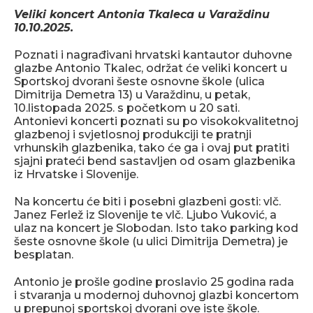
Veliki koncert Antonia Tkaleca u Varaždinu
10.10.2025.
Poznati i nagrađivani hrvatski kantautor duhovne
glazbe Antonio Tkalec, održat će veliki koncert u
Sportskoj dvorani šeste osnovne škole (ulica
Dimitrija Demetra 13) u Varaždinu, u petak,
10.listopada 2025. s početkom u 20 sati.
Antonievi koncerti poznati su po visokokvalitetnoj
glazbenoj i svjetlosnoj produkciji te pratnji
vrhunskih glazbenika, tako će ga i ovaj put pratiti
sjajni prateći bend sastavljen od osam glazbenika
iz Hrvatske i Slovenije.
Na koncertu će biti i posebni glazbeni gosti: vlč.
Janez Ferlež iz Slovenije te vlč. Ljubo Vuković, a
ulaz na koncert je Slobodan. Isto tako parking kod
šeste osnovne škole (u ulici Dimitrija Demetra) je
besplatan.
Antonio je prošle godine proslavio 25 godina rada
i stvaranja u modernoj duhovnoj glazbi koncertom
u prepunoj sportskoj dvorani ove iste škole.