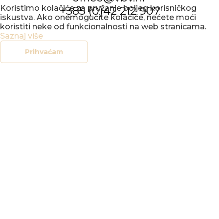
Koristimo kolačiće za pružanje boljeg korisničkog
+385 (0)42 212 907
iskustva. Ako onemogućite kolačiće, nećete moći
koristiti neke od funkcionalnosti na web stranicama.
Saznaj više
Prihvaćam
KONCERTNI
URED
VARAŽDIN
IZBORNIK
POČETNA
NOVOSTI
DOGAĐANJA
GALERIJE
O NAMA
KONTAKT
SOCIAL