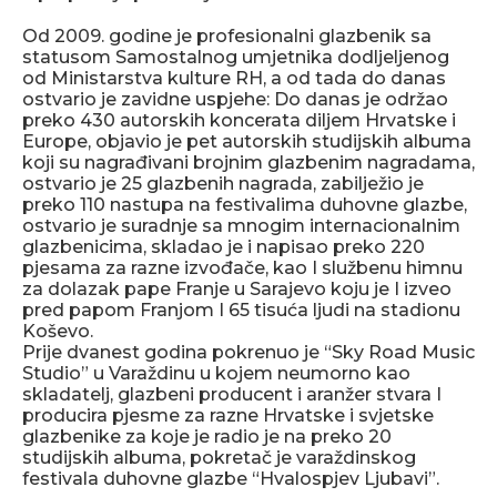
Od 2009. godine je profesionalni glazbenik sa
statusom Samostalnog umjetnika dodljeljenog
od Ministarstva kulture RH, a od tada do danas
ostvario je zavidne uspjehe: Do danas je održao
preko 430 autorskih koncerata diljem Hrvatske i
Europe, objavio je pet autorskih studijskih albuma
koji su nagrađivani brojnim glazbenim nagradama,
ostvario je 25 glazbenih nagrada, zabilježio je
preko 110 nastupa na festivalima duhovne glazbe,
ostvario je suradnje sa mnogim internacionalnim
glazbenicima, skladao je i napisao preko 220
pjesama za razne izvođače, kao I službenu himnu
za dolazak pape Franje u Sarajevo koju je I izveo
pred papom Franjom I 65 tisuća ljudi na stadionu
Koševo.
Prije dvanest godina pokrenuo je “Sky Road Music
Studio” u Varaždinu u kojem neumorno kao
skladatelj, glazbeni producent i aranžer stvara I
producira pjesme za razne Hrvatske i svjetske
glazbenike za koje je radio je na preko 20
studijskih albuma, pokretač je varaždinskog
festivala duhovne glazbe “Hvalospjev Ljubavi”.