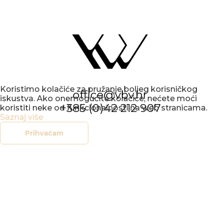
Koristimo kolačiće za pružanje boljeg korisničkog
office@vbv.hr
iskustva. Ako onemogućite kolačiće, nećete moći
+385 (0)42 212 907
koristiti neke od funkcionalnosti na web stranicama.
Saznaj više
Prihvaćam
KONCERTNI
URED
VARAŽDIN