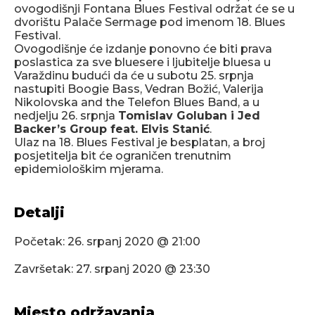
ovogodišnji Fontana Blues Festival održat će se u
dvorištu Palače Sermage pod imenom 18. Blues
Festival.
Ovogodišnje će izdanje ponovno će biti prava
poslastica za sve bluesere i ljubitelje bluesa u
Varaždinu budući da će u subotu 25. srpnja
nastupiti Boogie Bass, Vedran Božić, Valerija
Nikolovska and the Telefon Blues Band, a u
nedjelju 26. srpnja
Tomislav Goluban i Jed
Backer’s Group feat. Elvis Stanić
.
Ulaz na 18. Blues Festival je besplatan, a broj
posjetitelja bit će ograničen trenutnim
epidemiološkim mjerama.
Detalji
Početak:
26. srpanj 2020 @ 21:00
Završetak:
27. srpanj 2020 @ 23:30
Mjesto održavanja