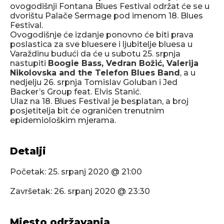
ovogodišnji Fontana Blues Festival održat će se u
dvorištu Palače Sermage pod imenom 18. Blues
Festival.
Ovogodišnje će izdanje ponovno će biti prava
poslastica za sve bluesere i ljubitelje bluesa u
Varaždinu budući da će u subotu 25. srpnja
nastupiti
Boogie Bass, Vedran Božić, Valerija
Nikolovska and the Telefon Blues Band
, a u
nedjelju 26. srpnja Tomislav Goluban i Jed
Backer’s Group feat. Elvis Stanić.
Ulaz na 18. Blues Festival je besplatan, a broj
posjetitelja bit će ograničen trenutnim
epidemiološkim mjerama.
Detalji
Početak:
25. srpanj 2020 @ 21:00
Završetak:
26. srpanj 2020 @ 23:30
Mjesto održavanja