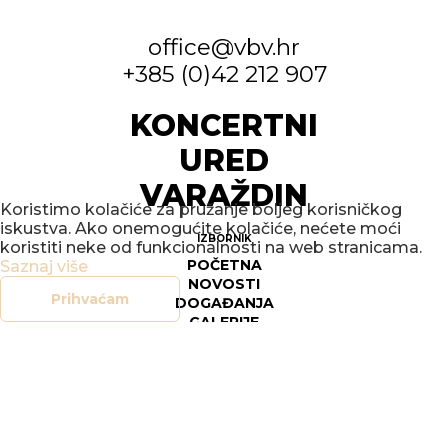
office@vbv.hr
+385 (0)42 212 907
KONCERTNI
URED
VARAŽDIN
Koristimo kolačiće za pružanje boljeg korisničkog
iskustva. Ako onemogućite kolačiće, nećete moći
IZBORNIK
koristiti neke od funkcionalnosti na web stranicama.
POČETNA
Saznaj više
NOVOSTI
Prihvaćam
DOGAĐANJA
GALERIJE
O NAMA
KONTAKT
SOCIAL
FACEBOOK
INSTAGRAM