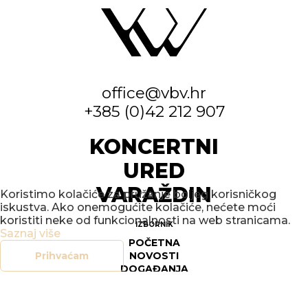
office@vbv.hr
+385 (0)42 212 907
KONCERTNI
URED
VARAŽDIN
Koristimo kolačiće za pružanje boljeg korisničkog
iskustva. Ako onemogućite kolačiće, nećete moći
koristiti neke od funkcionalnosti na web stranicama.
IZBORNIK
Saznaj više
POČETNA
NOVOSTI
Prihvaćam
DOGAĐANJA
GALERIJE
O NAMA
KONTAKT