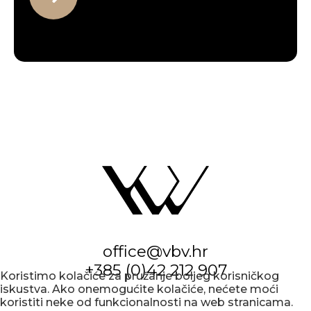
office@vbv.hr
+385 (0)42 212 907
Koristimo kolačiće za pružanje boljeg korisničkog
iskustva. Ako onemogućite kolačiće, nećete moći
koristiti neke od funkcionalnosti na web stranicama.