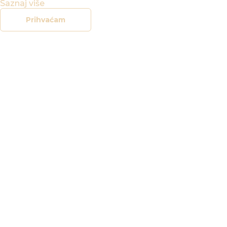
Saznaj više
Prihvaćam
KONCERTNI
URED
VARAŽDIN
IZBORNIK
POČETNA
NOVOSTI
DOGAĐANJA
GALERIJE
O NAMA
KONTAKT
SOCIAL
FACEBOOK
INSTAGRAM
LEGAL