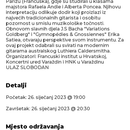
Parizu (Francuska), gdje su studirali u klasama
majstora Rafaela Andie i Alberta Poncea. Njihovu
interpretaciju odlikuje dodir koji proizlazi iz
najvećih tradicionalnih gitarista i osobitu
pozornost u smislu muzikološke točnosti.
Obnovom slavnih djela J.S Bacha "Variations
Goldberg" i "Gymnopédies & Gnossiennes" Erika
Satiea, otvaraju perspektive svom instrumentu. Za
ovaj projekt odabrali su svirati na modernim
gitarama australskog Luthiera Caldersmitha.
Organizatori: Francuski institut u Hrvatskoj,
Koncertni ured Varaždin i HNK u Varaždinu
ULAZ SLOBODAN
Detalji
Početak:
26. siječanj 2023 @ 19:00
Završetak:
26. siječanj 2023 @ 20:30
Mjesto održavanja