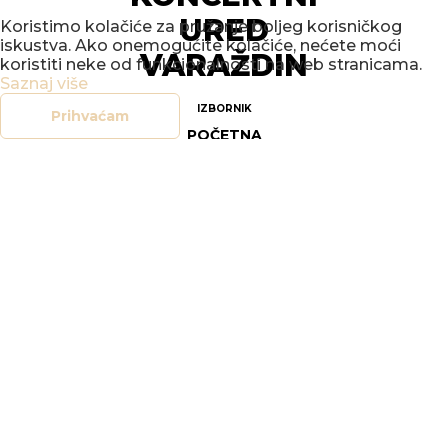
URED
Koristimo kolačiće za pružanje boljeg korisničkog
iskustva. Ako onemogućite kolačiće, nećete moći
VARAŽDIN
koristiti neke od funkcionalnosti na web stranicama.
Saznaj više
IZBORNIK
Prihvaćam
POČETNA
NOVOSTI
DOGAĐANJA
GALERIJE
O NAMA
KONTAKT
SOCIAL
FACEBOOK
INSTAGRAM
LEGAL
DOKUMENTI
OPĆI UVJETI POSLOVANJA
SIGURNOST ON-LINE TRGOVINE
POLITIKA PRIVATNOSTI
UPRAVLJANJE KOLAČIĆIMA