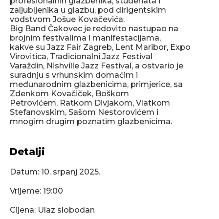
profesionalnih glazbenika, studenata i
zaljubljenika u glazbu, pod dirigentskim
vodstvom Jošue Kovačevića.
Big Band Čakovec je redovito nastupao na
brojnim festivalima i manifestacijama,
kakve su Jazz Fair Zagreb, Lent Maribor, Expo
Virovitica, Tradicionalni Jazz Festival
Varaždin, Nishville Jazz Festival, a ostvario je
suradnju s vrhunskim domaćim i
međunarodnim glazbenicima, primjerice, sa
Zdenkom Kovačiček, Boškom
Petrovićem, Ratkom Divjakom, Vlatkom
Stefanovskim, Sašom Nestorovićem i
mnogim drugim poznatim glazbenicima.
Detalji
Datum:
10. srpanj 2025.
Vrijeme: 19:00
Cijena: Ulaz slobodan